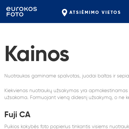
ATSIĖMIMO VIETOS
Kainos
Nuotraukas gaminame spalvotas, juodai baltas ir sepi
Kiekvienas nuotraukų užsakymas yra apmokestinamas 0,
užsakoma. Formuojant vieną didesnį užsakymą, o ne kel
Fuji CA
Puikios kokybės foto popierius tinkantis visiems nuotr