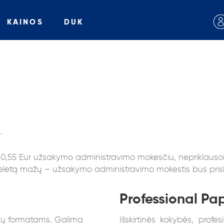
KAINOS
DUK
a.
55 Eur užsakymo administravimo mokesčiu, nepriklausom
etą mažų – užsakymo administravimo mokestis bus priskai
Professional Pap
aukų formatams. Galima
Išskirtinės kokybės, profes