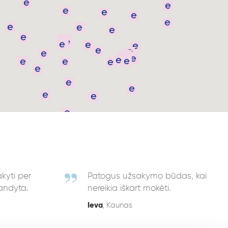
akyti per
Patogus užsakymo būdas, kai
bandyta.
nereikia iškart mokėti.
Ieva
, Kaunas