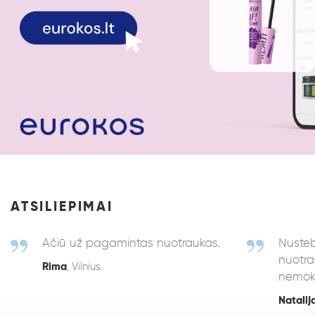
ATSILIEPIMAI
Ačiū už pagamintas nuotraukas.
Nusteb
nuotra
Rima
, Vilnius
nemok
Natalij