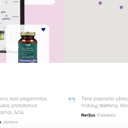
ino, kad pagamintos
Tikrai paprasta užsis
ukos pristatomos
mobilųjį telefoną. Iš
amai. Ačiū.
Nerijus
, Klaipėda
a
, Jonava