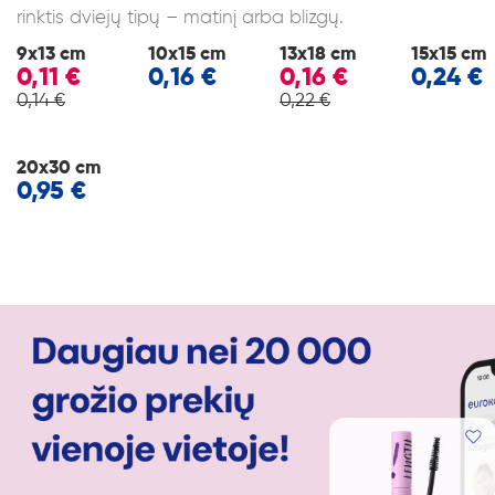
rinktis dviejų tipų – matinį arba blizgų.
9x13 cm
10x15 cm
13x18 cm
15x15 cm
0,11 €
0,16 €
0,16 €
0,24 €
0,14 €
0,22 €
20x30 cm
0,95 €