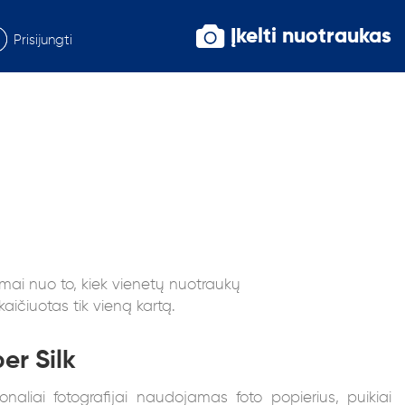
Įkelti nuotraukas
Prisijungti
ai nuo to, kiek vienetų nuotraukų
čiuotas tik vieną kartą.
er Silk
ionaliai fotografijai naudojamas foto popierius, puikiai