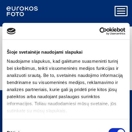
Nuotraukų
užsakymas
Šioje svetainėje naudojami slapukai
Naudojame slapukus, kad galėtume suasmeninti turinį
bei skelbimus, teikti visuomeninės medijos funkcijas ir
Norėdami įkelti nuotraukas
prisijunkite
arba
registruokitės
.
analizuoti srautą. Be to, svetainės naudojimo informaciją
bendriname su visuomeninės medijos, reklamavimo ir
analizės partneriais, kurie gali ją pridėti prie kitos jūsų
pateiktos arba naudojant paslaugas surinktos
informacijos. Toliau naudodamiesi mūsų svetaine, jūs
SLAPUKŲ NAUDOJIMO POLITIKA
sutinkate su mūsų slapukais.
PRIVATUMO POLITIKA
Sutikimo
Geriausių pasiūlymų prenumerata