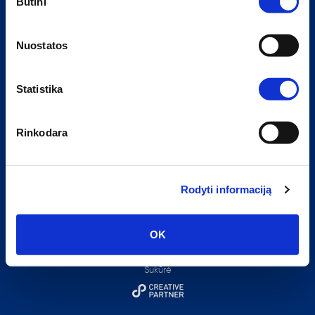
Būtini
pasirinkimas
Nuostatos
Susisiekite:
Statistika
+370 699 66265
info@eurokosfoto.lt
Rinkodara
I-IV 09:00-16:00
UAB Kosmelita,
įmonės kodas: 134519743
Rodyti informaciją
PVM kodas: LT345197413
LT-51194, Kaunas, Taikos pr.100
OK
© 2026 Eurokos
Sukūrė