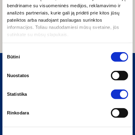
bendriname su visuomeninės medijos, reklamavimo ir
analizės partneriais, kurie gali ją pridėti prie kitos jūsų
pateiktos arba naudojant paslaugas surinktos
informacijos. Toliau naudodamiesi mūsų svetaine, jūs
sutinkate su mūsų slapukais.
Sutikimo
Būtini
pasirinkimas
SLAPUKŲ NAUDOJIMO POLITIKA
Nuostatos
PRIVATUMO POLITIKA
Geriausių pasiūlymų prenumerata
Statistika
Rinkodara
Įkelti nuotraukas