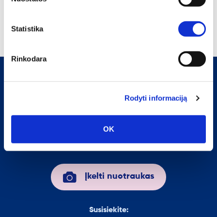
Statistika
Rinkodara
SLAPUKŲ NAUDOJIMO POLITIKA
PRIVATUMO POLITIKA
Rodyti informaciją
Geriausių pasiūlymų prenumerata
OK
Įkelti nuotraukas
Susisiekite: