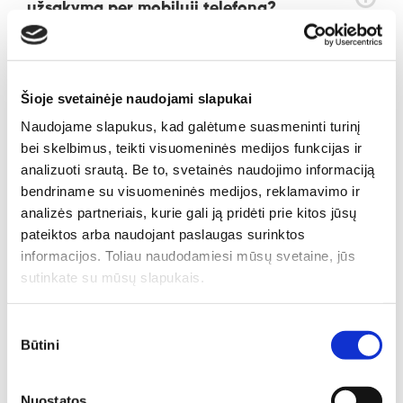
užsakymą per mobilųjį telefoną?
Ką reiškia "apkarpys laborantas"?
Ką reiškia "apkarpysiu pats"?
Šioje svetainėje naudojami slapukai
Naudojame slapukus, kad galėtume suasmeninti turinį
Kodėl verta rinktis EUROKOSfoto?
bei skelbimus, teikti visuomeninės medijos funkcijas ir
analizuoti srautą. Be to, svetainės naudojimo informaciją
Kokie yra tikslūs popierinių nuotraukų
bendriname su visuomeninės medijos, reklamavimo ir
matmenys, rekomenduojama keliamų
analizės partneriais, kurie gali ją pridėti prie kitos jūsų
nuotraukų rezoliucija bei
pateiktos arba naudojant paslaugas surinktos
rekomendacijos spalvingumui?
informacijos. Toliau naudodamiesi mūsų svetaine, jūs
sutinkate su mūsų slapukais.
Ar galiu apmokėti už nuotraukas per
elektroninę bankininkystę?
Sutikimo
Būtini
pasirinkimas
JŪSŲ PATOGUMUI - pasitikrinkite
nuotraukų užsakymo statusą online.
Nuostatos